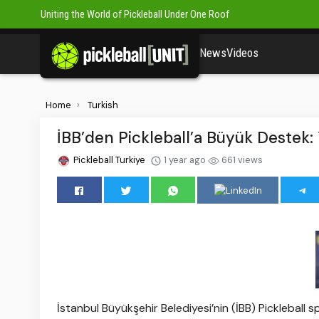
Uniting the World of Pickleball Under One Roof
News
Videos
Home
Turkish
İBB’den Pickleball’a Büyük Destek: 
Pickleball Turkiye
1 year ago
661 views
İstanbul Büyükşehir Belediyesi’nin (İBB) Pickleball 