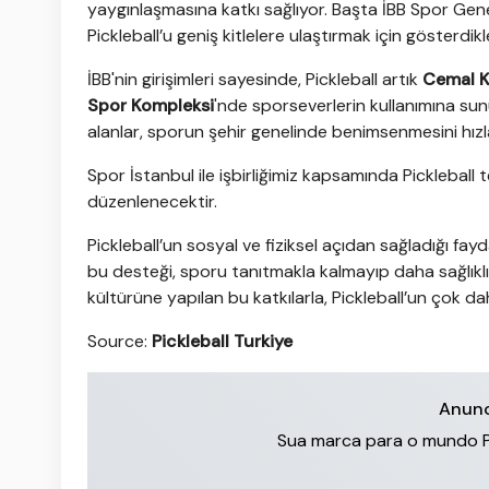
yaygınlaşmasına katkı sağlıyor. Başta İBB Spor G
Pickleball’u geniş kitlelere ulaştırmak için gösterdik
İBB'nin girişimleri sayesinde, Pickleball artık
Cemal K
Spor Kompleksi
'nde sporseverlerin kullanımına s
alanlar, sporun şehir genelinde benimsenmesini hızl
Spor İstanbul ile işbirliğimiz kapsamında Pickleball
düzenlenecektir.
Pickleball’un sosyal ve fiziksel açıdan sağladığı fay
bu desteği, sporu tanıtmakla kalmayıp daha sağlıklı
kültürüne yapılan bu katkılarla, Pickleball’un çok dah
Source:
Pickleball Turkiye
Anunc
Sua marca para o mundo Pick