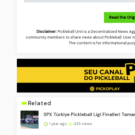
Read the Origi
Disclaimer:
Pickleball Unit is a Decentralized News Agg
community members to share news about Pickleball. User mus
The content is for informational pur
Related
SPX Türkiye Pickleball Ligi Finalleri Tam
1 year ago
439 views