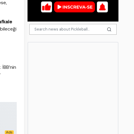
ese,
afkale
bileceği
 İBB’nin
r