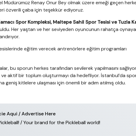
enel Müdürümüz Renay Onur Bey olmak üzere emeği geçen herk
leri özverili çaba için teşekkür ediyoruz.
amacı Spor Kompleksi, Maltepe Sahil Spor Tesisi ve Tuzla K
unuldu. Her yaştan ve her seviyeden oyuncunun rahatça oynaya
andırıyor.
 tesislerinde eğitim verecek antrenörlere eğitim programları
dalar, bu sporun herkes tarafından sevilerek yapılmasını sağlıyor.
 ve aktif bir toplum oluşturmayı da hedefliyor. İstanbul’da spo
a geniş kitlelere ulaşması için önemli bir adım atılmış oldu.
ie Aqui / Advertise Here
leball! / Your brand for the Pickleball world!