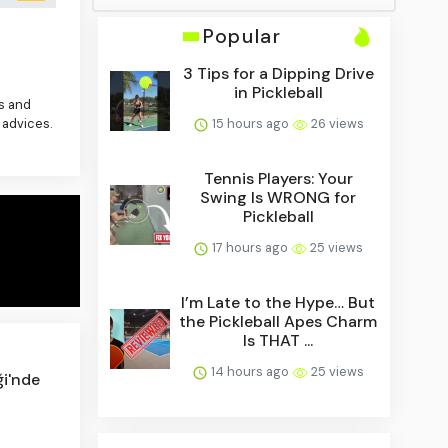
Popular
3 Tips for a Dipping Drive
in Pickleball
es and
 advices.
15 hours ago
26 views
Tennis Players: Your
Swing Is WRONG for
Pickleball
17 hours ago
25 views
I’m Late to the Hype… But
the Pickleball Apes Charm
Is THAT ...
14 hours ago
25 views
ği'nde